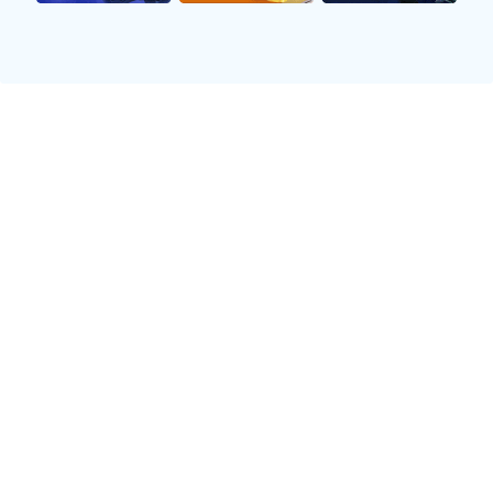
历史开奖查询
选择彩种：
期号：
查询
彩种
期号
开奖日期
号码
双色球
2023149
2023-12-07
03 11 16 22 28 30 + 09
双色球
2023148
2023-12-05
07 10 15 21 25 33 + 12
大乐透
23307
2023-12-07
05 12 19 27 31 + 03 08
彩票走势图