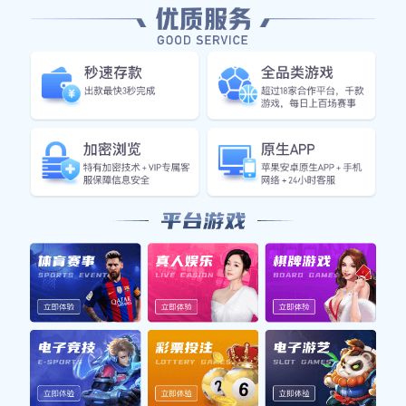
🔴
🟡
双色球
超级大乐透
🔵
🟢
福彩3D
排列三
🟣
⚪
七乐彩
七星彩