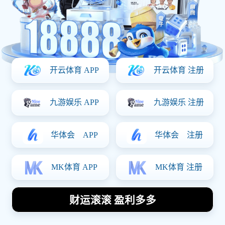
最新开奖结果
奖池金
彩种
期号
开奖日期
中奖号码
额
双色
2023-12-
05
12
18
23
29
31
2023150
12.5亿
球
10
+
14
+
大乐
2023-12-
02
09
15
22
34
23308
8.2亿
透
09
06
11
福彩
2023-12-
23340
-
1
6
8
3D
10
排列
2023-12-
23340
-
3
7
9
三
10
热门彩种