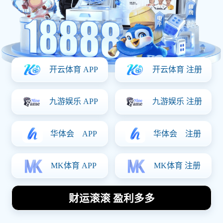
最新开奖结果
奖池金
彩种
期号
开奖日期
中奖号码
额
双色
2023-12-
05
12
18
23
29
31
2023150
12.5亿
球
10
+
14
+
大乐
2023-12-
02
09
15
22
34
23308
8.2亿
透
09
06
11
福彩
2023-12-
23340
-
1
6
8
3D
10
排列
2023-12-
23340
-
3
7
9
三
10
热门彩种