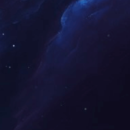
[交互式折线图与遗漏图表区域 - 数据动态加载]
连号统计
重号分析
近10期出现4次
平均每期1.2个
大乐透玩法
从前区35个号码选5个，后区12个号码选2个。共设九
等奖至一等奖，支持追加投注。