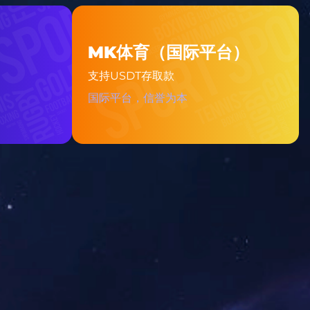
06
11
8.2亿
-
-
🟣
⚪
七乐彩
七星彩