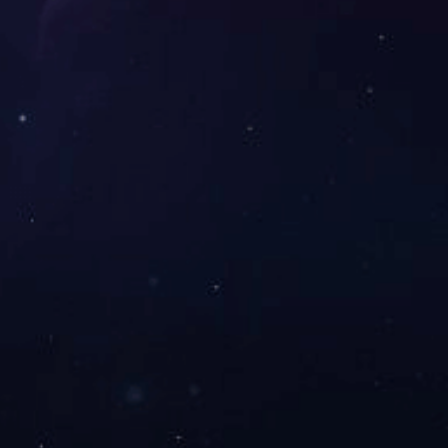
奇偶比与大小比
分析号码的奇偶分布及大小区间比例，辅助判断下期号
码形态趋势与平衡规律。
技术分析报告
基于历史大数据的冷热号分布特征与区间跨度规律解
析，提供数据参考维度。
码遗漏统计
中奖规则详解
历史数据查询
和值振幅分析