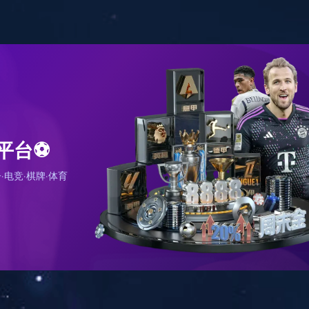
首页
开奖中心
历史开奖
彩票走势图
神(Vll)股份有限公司 - 追求健康一起
专业彩票数据查询平台 | 实时开奖 | 精准走势 | 科学分析
热门搜索
开奖日期
中奖号码
023-12-10
05
12
18
23
29