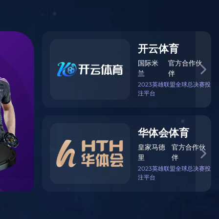
号码统计
玩法规则
彩票百科
彩票资讯
成长
奖池金额
+
31
14
12.5亿