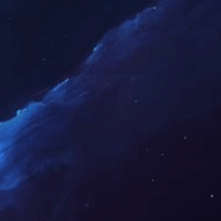
号码
03 11 16 22 28 30 + 09
07 10 15 21 25 33 + 12
05 12 19 27 31 + 03 08