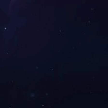
奇偶比与大小比
分析号码的奇偶分布及大小区间比例，辅助判断下期号
码形态趋势与平衡规律。
技术分析报告
基于历史大数据的冷热号分布特征与区间跨度规律解
析，提供数据参考维度。
码遗漏统计
中奖规则详解
历史数据查询
和值振幅分析