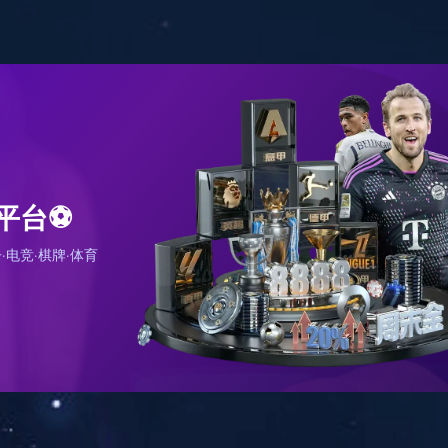
首页
开奖中心
历史开奖
彩票走势图
神(Vll)股份有限公司 - 追求健康一起
专业彩票数据查询平台 | 实时开奖 | 精准走势 | 科学分析
热门搜索
开奖日期
中奖号码
023-12-10
05
12
18
23
29