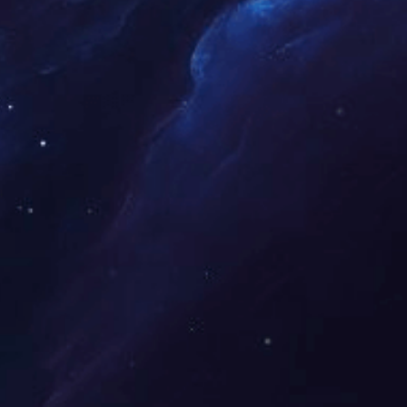
[交互式折线图与遗漏图表区域 - 数据动态加载]
连号统计
重号分析
近10期出现4次
平均每期1.2个
大乐透玩法
从前区35个号码选5个，后区12个号码选2个。共设九
等奖至一等奖，支持追加投注。