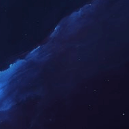
号码
03 11 16 22 28 30 + 09
07 10 15 21 25 33 + 12
05 12 19 27 31 + 03 08