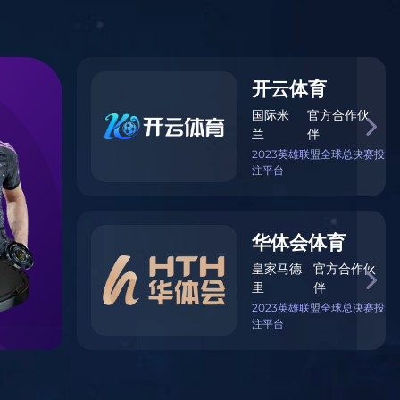
号码统计
玩法规则
彩票百科
彩票资讯
成长
奖池金额
+
31
14
12.5亿