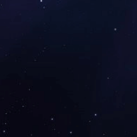
彩票百科
什么是遗漏值？
指某个号码连续未开出的期数。遗漏值越大，该号码理
论上的开出概率越高，是走势分析核心指标。
彩票资讯
近期开奖公告
关于近期部分彩种停售及开奖时间调整的官方通知汇
总，确保数据及时同步。
热门搜索
双色球开奖
大乐透走势图
3D预测软件
号