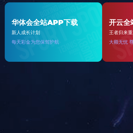
大乐透
23308
2
福彩3D
23340
2
排列三
23340
2
热门彩种
🔴
🟡
双色球
超级大乐透
历史开奖查询