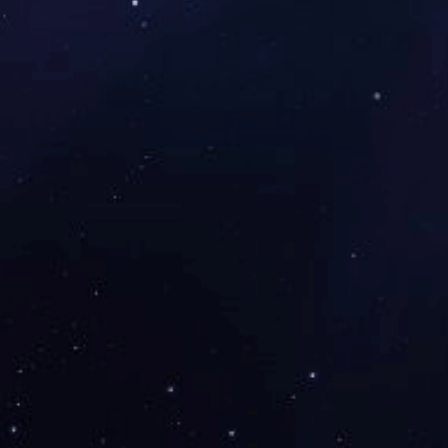
彩票百科
什么是遗漏值？
指某个号码连续未开出的期数。遗漏值越大，该号码理
论上的开出概率越高，是走势分析核心指标。
彩票资讯
近期开奖公告
关于近期部分彩种停售及开奖时间调整的官方通知汇
总，确保数据及时同步。
热门搜索
双色球开奖
大乐透走势图
3D预测软件
号