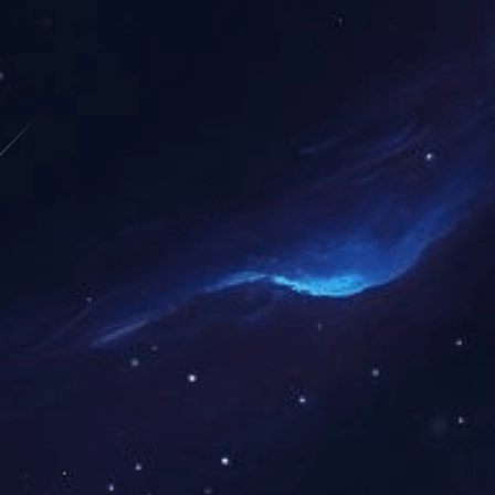
号码统计
热号排行
冷号追踪
05, 12, 18, 23, 29
01, 08, 14, 27, 33
玩法规则
双色球玩法
从33个红球中选6个，从16个蓝球中选1个。符合不同
条件即可中奖，共设六等奖。