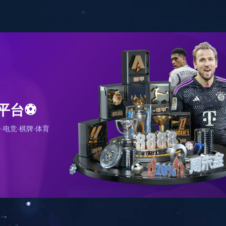
首页
开奖中心
历史开奖
彩票走势图
神(Vll)股份有限公司 - 追求健康一起
专业彩票数据查询平台 | 实时开奖 | 精准走势 | 科学分析
热门搜索
开奖日期
中奖号码
023-12-10
05
12
18
23
29