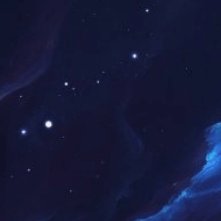
查询
开奖日期
2023-12-07
2023-12-05
2023-12-07