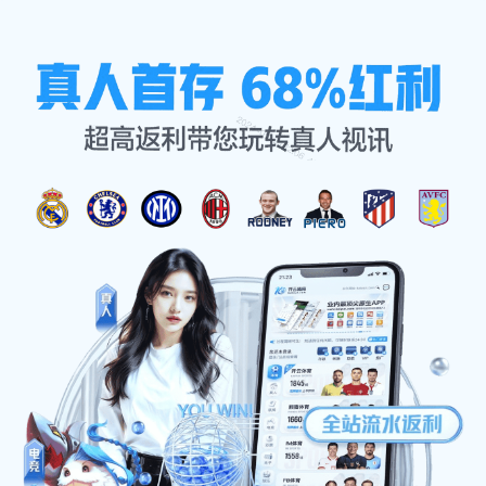
彩神(Vll)
首页
开奖中心
历史开奖
彩票走势图
号码统计
玩法规则
彩票百科
彩票资讯
彩神(Vll)股份有限公司 - 追求健康
一起成长
专业彩票数据查询平台 | 实时开奖 | 精准走势 | 科学分析
热门搜索