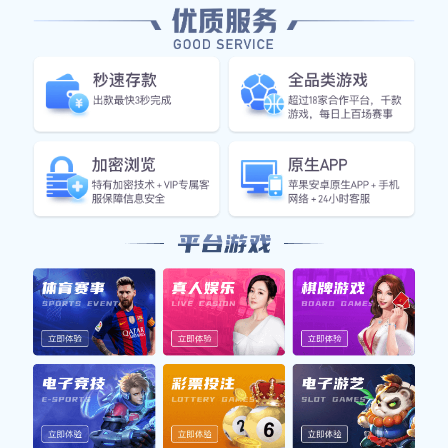
🔴
🟡
双色球
超级大乐透
🔵
🟢
福彩3D
排列三
🟣
⚪
七乐彩
七星彩